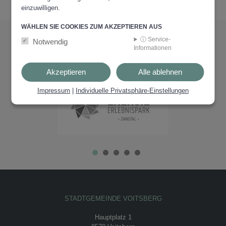
einzuwilligen.
WÄHLEN SIE COOKIES ZUM AKZEPTIEREN AUS
ⓘ Service-
PARTNER
Notwendig
Informationen
VERTRAUEN.
Akzeptieren
Alle ablehnen
Impressum
|
Individuelle Privatsphäre-Einstellungen
STADTGEMEINDE VOITSBERG
Hauptplatz 1