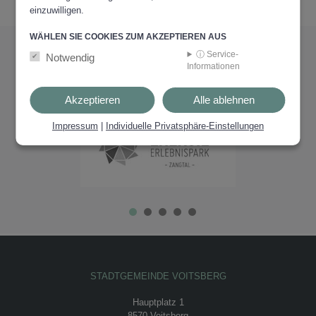
einzuwilligen.
WÄHLEN SIE COOKIES ZUM AKZEPTIEREN AUS
ⓘ Service-
PARTNER
Notwendig
Informationen
VERTRAUEN.
Akzeptieren
Alle ablehnen
Impressum
|
Individuelle Privatsphäre-Einstellungen
STADTGEMEINDE VOITSBERG
Hauptplatz 1
8570 Voitsberg