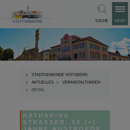
SUCHE
MENÜ
STADTGEMEINDE VOITSBERG
AKTUELLES
VERANSTALTUNGEN
DETAIL
KATHARINA
STRASSER: 50 (+) J
AHRE AUSTROPOP R