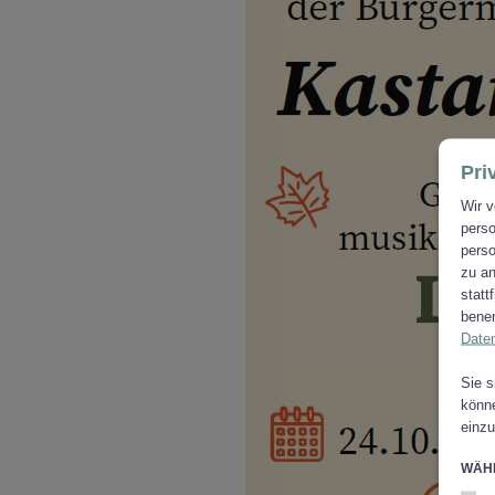
Pri
Wir v
perso
perso
zu an
statt
benen
Date
Sie s
könne
einzu
WÄHL