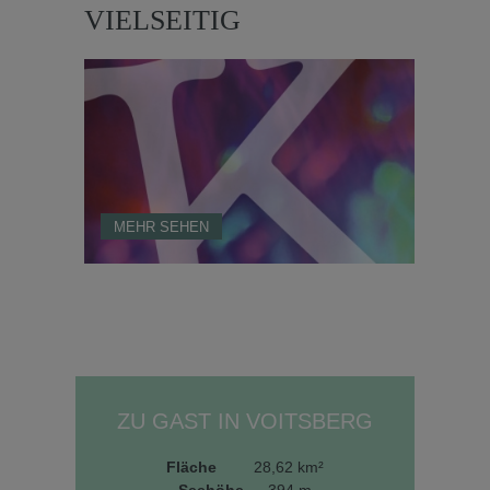
VIELSEITIG
MEHR SEHEN
ZU GAST IN VOITSBERG
Fläche
28,62 km²