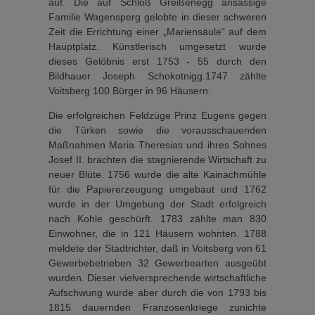
auf. Die auf Schloß Greißenegg ansässige
Familie Wagensperg gelobte in dieser schweren
Zeit die Er­richtung einer „Mariensäule“ auf dem
Hauptplatz. Künstlerisch umgesetzt wurde
dieses Ge­löbnis erst 1753 - 55 durch den
Bildhauer Joseph Schokotnigg.1747 zählte
Voitsberg 100 Bür­ger in 96 Häusern.
Die erfolgreichen Feldzüge Prinz Eugens gegen
die Türken sowie die vorausschauenden
Maßnah­men Maria Theresias und ihres Sohnes
Josef II. brachten die stagnierende Wirtschaft zu
neu­er Blüte. 1756 wurde die alte Kainachmühle
für die Papiererzeugung umgebaut und 1762
wurde in der Umgebung der Stadt erfolgreich
nach Kohle geschürft. 1783 zählte man 830
Einwohner, die in 121 Häusern wohnten. 1788
meldete der Stadtrichter, daß in Voitsberg von 61
Gewerbebetrieben 32 Gewerbearten ausgeübt
wur­den. Dieser vielversprechende wirtschaftliche
Aufschwung wurde aber durch die von 1793 bis
1815 dauernden Franzo­senkriege zunichte