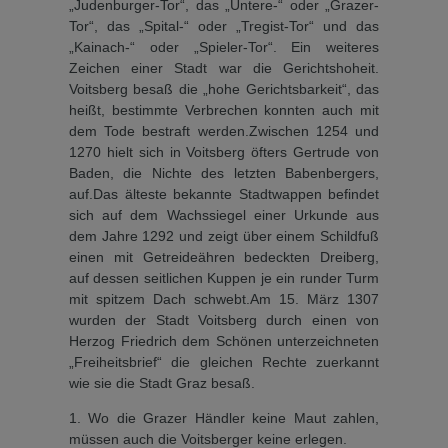
„Judenburger-Tor“, das „Unte­re-“ oder „Grazer-
Tor“, das „Spi­tal-“ oder „Tregist-Tor“ und das
„Kainach-“ oder „Spieler-Tor“. Ein weiteres
Zeichen einer Stadt war die Gerichtshoheit.
Voitsberg besaß die „hohe Gerichtsbarkeit“, das
heißt, bestimmte Verbrechen konn­ten auch mit
dem Tode bestraft werden.Zwischen 1254 und
1270 hielt sich in Voitsberg öfters Gertru­de von
Baden, die Nichte des letzten Babenbergers,
auf.Das älteste bekannte Stadt­wappen befindet
sich auf dem Wachssiegel einer Urkunde aus
dem Jahre 1292 und zeigt über einem Schildfuß
einen mit Getreideähren bedeckten Dreiberg,
auf dessen seitlichen Kuppen je ein runder Turm
mit spitzem Dach schwebt.Am 15. März 1307
wurden der Stadt Voitsberg durch einen von
Herzog Friedrich dem Schö­nen unterzeichneten
„Freiheits­brief“ die gleichen Rechte zuer­kannt
wie sie die Stadt Graz besaß.
1. Wo die Grazer Händler keine Maut zahlen,
müssen auch die Voitsberger keine erlegen.