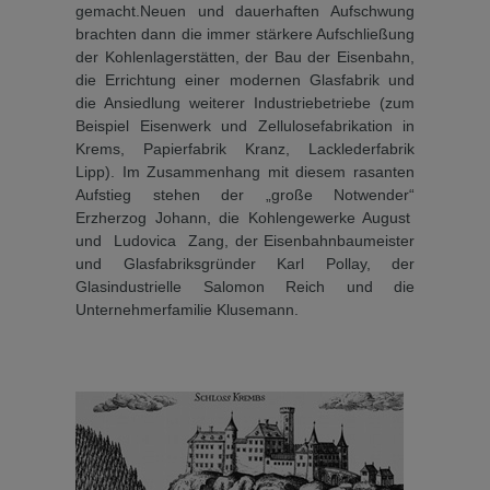
gemacht.Neuen und dauerhaften Aufschwung
brachten dann die immer stärkere Aufschließung
der Kohlenlagerstätten, der Bau der Eisenbahn,
die Errichtung einer modernen Glasfabrik und
die Ansiedlung weiterer In­dustriebetriebe (zum
Beispiel Eisenwerk und Zellulosefabri­kation in
Krems, Papierfabrik Kranz, Lacklederfabrik
Lipp). Im Zusammenhang mit diesem ra­santen
Aufstieg stehen der „gro­ße Notwender“
Erzherzog Jo­hann, die Kohlengewerke Au­gust
und Ludovica Zang, der Eisenbahnbaumeister
und Glasfabriksgründer Karl Pollay, der
Glasindustrielle Salomon Reich und die
Unternehmer­familie Klusemann.