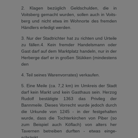
2. Klagen bezüglich Geldschul­den, die in
Voitsberg gemacht wurden, sollen auch in Voits­
berg und nicht etwa im Wohn­orte des fremden
Händlers er­ledigt werden.
3. Nur der Stadtrichter hat zu richten und Urteile
zu fällen.4. Kein fremder Handelsmann oder
Gast darf auf dem Markt­platz handeln, nur in der
Her­berge darf er in großen Stük­ken (mindestens
den
4. Teil seines Warenvorrates) verkau­fen.
5. Eine Meile (ca. 7,2 km) im Umkreis der Stadt
darf kein Markt und kein Gasthaus sein. Herzog
Rudolf bestätigte 1363 das Privileg der
Bannmeile. Die­ses Vorrecht wurde jedoch durch
die Urkunde von 1245 - in der festgehalten
wurde, dass die Tochterkirchen von Piber (so
zum Beispiel auch Köflach) von alters her
Tavernen betrei­ben durften - etwas einge­
schränkt.