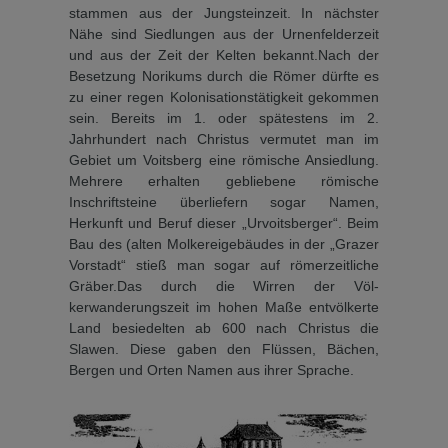
stammen aus der Jungsteinzeit. In nächster
Nähe sind Siedlungen aus der Urnenfel­derzeit
und aus der Zeit der Kelten bekannt.Nach der
Besetzung Norikums durch die Römer dürfte es
zu einer regen Kolonisationstätig­keit gekommen
sein. Bereits im 1. oder spätestens im 2.
Jahrhundert nach Christus vermu­tet man im
Gebiet um Voitsberg eine römische Ansiedlung.
Mehrere erhalten gebliebene römische
Inschriftsteine überliefern sogar Namen,
Herkunft und Beruf dieser „Urvoitsber­ger“. Beim
Bau des (alten Molkereigebäudes in der „Grazer
Vorstadt“ stieß man sogar auf römerzeitliche
Grä­ber.Das durch die Wirren der Völ­
kerwanderungszeit im hohen Maße entvölkerte
Land besie­delten ab 600 nach Christus die
Slawen. Diese gaben den Flüs­sen, Bächen,
Bergen und Or­ten Namen aus ihrer Sprache.