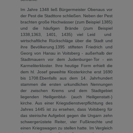
Im Jahre 1348 ließ Bürgermei­ster Obenaus vor
der Pest die Stadttore schließen. Neben der Pest
brachten große Hochwäs­ser (zum Beispiel 1385)
und die häufigen Brände (zum Beispiel
1338,1363, 1401, 1435) viel Leid und
wirtschaftliche Rückschläge über die Stadt und
ihre Bevölkerung.1395 stifteten Friedrich und
Georg von Hanau in Voitsberg - außerhalb der
Stadtmauern vor dem Judenburger-Tor - ein
Karmeliterkloster. Ihre heutige Form erhielt die
dem hl. Josef geweihte Klosterkirche erst 1690
bis 1708.Ebenfalls aus dem 14. Jahrhundert
stammen die ersten urkundlichen Nennungen
der zwischen Krems und dem Stadtgebiet
liegenden Heili­genblut- (auch Heiligenstatt-)
kirche. Aus einer Kriegsdienstverpflichtung des
Jahres 1445 ist zu ersehen, dass Voitsberg für
das steirische Aufgebot gegen die Ungarn zehn
schwergerüstete Reiter, vier Fußknechte und
einen Kriegswagen zu stellen hatte. Im Vergleich