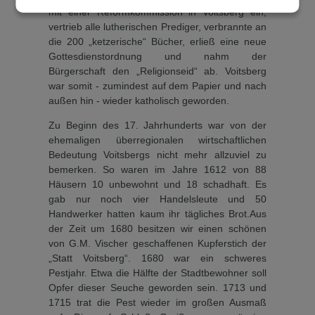
mit ei­ner Reformkommission in Voitsberg ein,
vertrieb alle lutherischen Prediger, verbrannte an
die 200 „ketzerische“ Bücher, erließ eine neue
Got­tesdienstordnung und nahm der
Bürgerschaft den „Religionseid“ ab. Voitsberg
war somit - zumindest auf dem Papier und nach
außen hin - wieder ka­tholisch geworden.
Zu Beginn des 17. Jahrhun­derts war von der
ehemaligen überregionalen wirtschaftlichen
Bedeutung Voitsbergs nicht mehr allzuviel zu
bemerken. So waren im Jahre 1612 von 88
Häusern 10 unbewohnt und 18 schadhaft. Es
gab nur noch vier Handelsleute und 50
Handwer­ker hatten kaum ihr tägliches Brot.Aus
der Zeit um 1680 besitzen wir einen schönen
von G.M. Vischer geschaffenen Kupferstich der
„Statt Voitsberg“. 1680 war ein schweres
Pestjahr. Etwa die Hälfte der Stadt­bewohner soll
Opfer dieser Seuche geworden sein. 1713 und
1715 trat die Pest wieder im großen Ausmaß