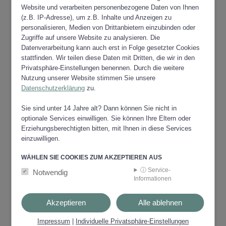
Voitsberg das Doppelpatrozinium St. Michael
Website und verarbeiten personenbezogene Daten von Ihnen
und St. Josef.
(z.B. IP-Adresse), um z.B. Inhalte und Anzeigen zu
personalisieren, Medien von Drittanbietern einzubinden oder
Im August 1480 fielen die Tür­ken – über die
Zugriffe auf unsere Website zu analysieren. Die
Pack kommend ­im Bezirk ein und durchzogen
Datenverarbeitung kann auch erst in Folge gesetzter Cookies
mordend und plündernd das Land. Die
stattfinden. Wir teilen diese Daten mit Dritten, die wir in den
befestigte Stadt Voitsberg konnten sie nicht ein­
Privatsphäre-Einstellungen benennen. Durch die weitere
nehmen, aber in der Umgebung richteten sie
Nutzung unserer Website stimmen Sie unsere
schwere Schäden an. (So brannte zum Beispiel
Datenschutzerklärung
zu.
auch die Margarethen­kirche aus.) Damit war
aber der Drangsale noch nicht genug - nach den
Sie sind unter 14 Jahre alt? Dann können Sie nicht in
Türken kamen die Ungarn,
optionale Services einwilligen. Sie können Ihre Eltern oder
Erziehungsberechtigten bitten, mit Ihnen in diese Services
Heuschreckenschwär­me fielen ins Land ein und
einzuwilligen.
auch die Pest meldete sich an vielen Orten.Im
16. Jahrhundert fand die „Neue Lehre“ in allen
WÄHLEN SIE COOKIES ZUM AKZEPTIEREN AUS
Bevöl­kerungskreisen der Steiermark großen
ⓘ Service-
Anklang. Auch die Voitsberger Bürgerschaft wur­
Notwendig
Informationen
de protestantisch. Sie wählten sich ihren Pfarrer,
errichteten eine „‚Lateinschule" (eine Art von
Akzeptieren
Alle ablehnen
Gymnasium) und hielten in der Michaelerkirche
Gottes­dienste nach dem neuen Ritus. Im April
Impressum
|
Individuelle Privatsphäre-Einstellungen
des Jahres 1600 rückte Bischof Martin Brenner