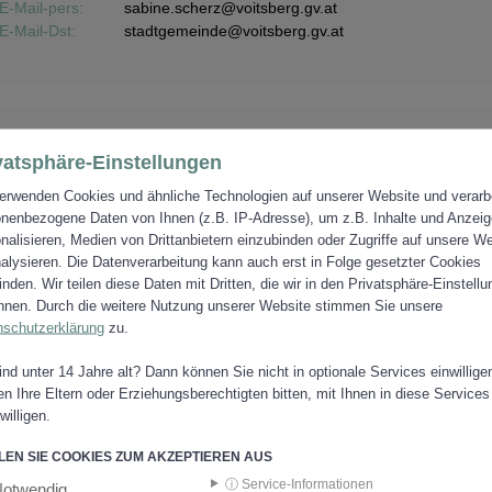
E-Mail-pers:
sabine.scherz@voitsberg.gv.at
E-Mail-Dst:
stadtgemeinde@voitsberg.gv.at
ANDREAS WECHSELBERGER
vatsphäre-Einstellungen
Zahlungsverkehr
Belegwesen
erwenden Cookies und ähnliche Technologien auf unserer Website und verarb
Mahnwesen
nenbezogene Daten von Ihnen (z.B. IP-Adresse), um z.B. Inhalte und Anzei
nalisieren, Medien von Drittanbietern einzubinden oder Zugriffe auf unsere W
EDV-Buchhaltung
alysieren. Die Datenverarbeitung kann auch erst in Folge gesetzter Cookies
Verrechnung Sporthallenbenützung
finden. Wir teilen diese Daten mit Dritten, die wir in den Privatsphäre-Einstell
Telefon:
+43 3142 22170 - 232
nen. Durch die weitere Nutzung unserer Website stimmen Sie unsere
E-Mail-pers:
andreas.wechselberger@voitsberg.gv.at
nschutzerklärung
zu.
E-Mail-Dst:
stadtgemeinde@voitsberg.gv.at
ind unter 14 Jahre alt? Dann können Sie nicht in optionale Services einwillige
n Ihre Eltern oder Erziehungsberechtigten bitten, mit Ihnen in diese Services
willigen.
EN SIE COOKIES ZUM AKZEPTIEREN AUS
CHNUNG
ⓘ Service-Informationen
otwendig