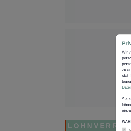
Pri
Wir v
perso
perso
zu an
statt
benen
Date
Sie s
könne
einzu
WÄHL
LOHNVERRE
N