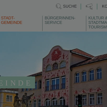
SUCHE
K
STADT-
BÜRGERINNEN-
KULTUR 
GEMEINDE
SERVICE
STADTMA
TOURISM
EINDE