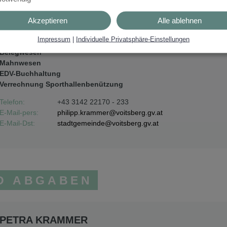
Akzeptieren
Alle ablehnen
PHILIPP KRAMMER
Impressum
|
Individuelle Privatsphäre-Einstellungen
Zahlungsverkehr
Belegwesen
Mahnwesen
EDV-Buchhaltung
Verrechnung Sporthallenbenützung
Telefon:
+43 3142 22170 - 233
E-Mail-pers:
philipp.krammer@voitsberg.gv.at
E-Mail-Dst:
stadtgemeinde@voitsberg.gv.at
D ABGABEN
PETRA KRAMMER