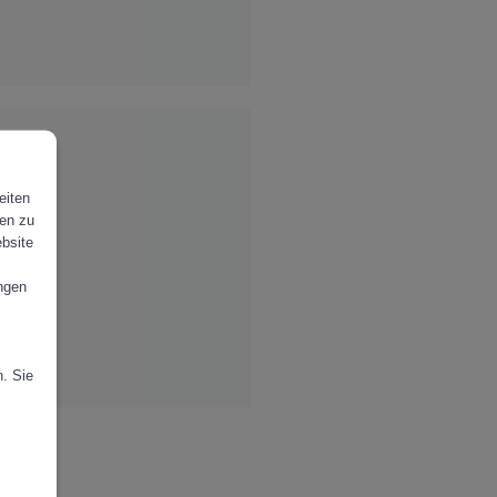
eiten
gen zu
ebsite
ungen
n. Sie