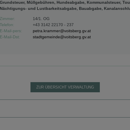
Grundsteuer, Müllgebühren, Hundeabgabe, Kommunalsteuer, Tour
Nächtigungs- und Lustbarkeitsabgabe, Bauabgabe, Kanalansch
Zimmer:
14/1. OG
Telefon:
+43 3142 22170 - 237
E-Mail-pers:
petra.krammer@voitsberg.gv.at
E-Mail-Dst:
stadtgemeinde@voitsberg.gv.at
ZUR ÜBERSICHT VERWALTUNG