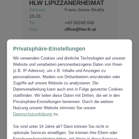
HLW LIPIZZANERHEIMAT
Adresse:
Franz-Jonas-Straße
13-15
Tel.:
+43 50248 040
Mail:
office@hlw-lh.at
Privatsphäre-Einstellungen
Wir verwenden Cookies und ähnliche Technologien auf unserer
HÖHERE TECHNISCHE
Website und verarbeiten personenbezogene Daten von Ihnen
LEHRANSTALT
(z.B. IP-Adresse), um z.B. Inhalte und Anzeigen zu
VOITSBERG
personalisieren, Medien von Drittanbietern einzubinden oder
Zugriffe auf unsere Website zu analysieren. Die
Adresse:
Mühlgasse 21
Datenverarbeitung kann auch erst in Folge gesetzter Cookies
Tel.:
+43 3142/25582
stattfinden. Wir teilen diese Daten mit Dritten, die wir in den
Mail:
office@htl-voitsberg.at
Privatsphäre-Einstellungen benennen. Durch die weitere
Web:
www.htl-voitsberg.at/
Nutzung unserer Website stimmen Sie unsere
Datenschutzerklärung
zu.
Sie sind unter 14 Jahre alt? Dann können Sie nicht in
optionale Services einwilligen. Sie können Ihre Eltern oder
Erziehungsberechtigten bitten, mit Ihnen in diese Services