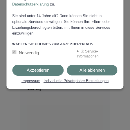
Datenschutzerklärung
zu.
Sie sind unter 14 Jahre alt? Dann können Sie nicht in
optionale Services einwilligen. Sie können Ihre Eltern oder
Erziehungsberechtigten bitten, mit Ihnen in diese Services
SEBRING TECHNOLOGY
einzuwilligen.
GMBH
Adresse:
Ruhmannstrasse 11
WÄHLEN SIE COOKIES ZUM AKZEPTIEREN AUS
Tel.:
+43 (0)3142 28280-0
ⓘ Service-
Notwendig
Tel.:
+43 (0)3142 28280-
Informationen
490
Mail:
office@sebring.at
Akzeptieren
Alle ablehnen
Web:
www.sebring.at
Impressum
|
Individuelle Privatsphäre-Einstellungen
Erfahren Sie mehr über die Firma
Sebring!