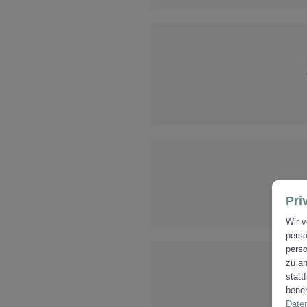
Pri
Wir v
perso
perso
zu an
statt
benen
Date