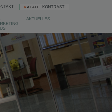
ONTAKT
KONTRAST
A
A+
A++
&
AKTUELLES
RKETING
US