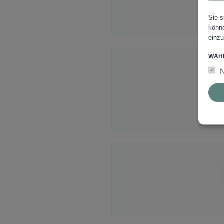
Sie s
könne
einzu
WÄHL
N