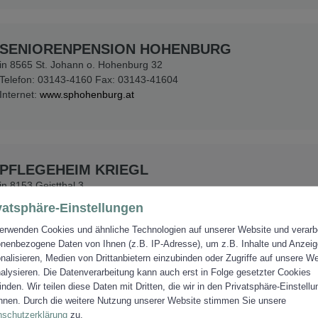
SENIORENPENSION HOHENBURG
in 8565 St. Johann o. Hohenburg 32
Telefon: 03143-4160 Fax: 03143-41604
Internet:
www.sphohenburg.at
PFLEGEHEIM KRIEGL
in 8153 Geistthal 3
Telefon: 03149/2202
vatsphäre-Einstellungen
erwenden Cookies und ähnliche Technologien auf unserer Website und verarb
nenbezogene Daten von Ihnen (z.B. IP-Adresse), um z.B. Inhalte und Anzei
nalisieren, Medien von Drittanbietern einzubinden oder Zugriffe auf unsere W
alysieren. Die Datenverarbeitung kann auch erst in Folge gesetzter Cookies
SENIOREN-ZENTRUM KÖFLACH – SZKÖ AMIC
finden. Wir teilen diese Daten mit Dritten, die wir in den Privatsphäre-Einstell
Grazer Straße 8, 8580 Köflach
nen. Durch die weitere Nutzung unserer Website stimmen Sie unsere
Tel.: 03144 / 70 8 04 / Fax: 03144 / 70 8 04 444
nschutzerklärung
zu.