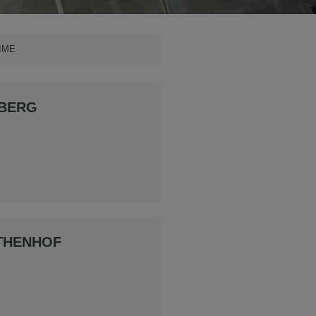
IME
SBERG
THENHOF